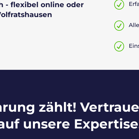
R
 - flexibel online oder
Erf
Wolfratshausen
R
All
R
Ein
hrung zählt! Vertraue
auf unsere Expertise